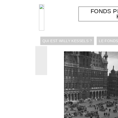
FONDS 
QUI EST WILLY KESSELS ?
LE FONDS