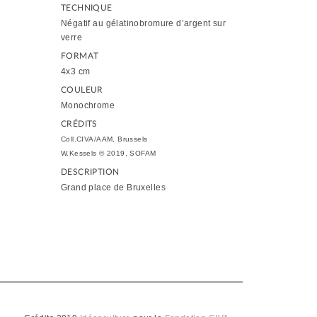
TECHNIQUE
Négatif au gélatinobromure d’argent sur
verre
FORMAT
4x3 cm
COULEUR
Monochrome
CRÉDITS
Coll.CIVA/AAM, Brussels
W.Kessels © 2019, SOFAM
DESCRIPTION
Grand place de Bruxelles