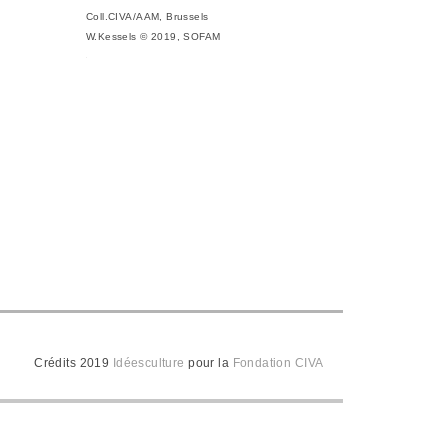
Coll.CIVA/AAM, Brussels
W.Kessels © 2019, SOFAM
Crédits 2019
Idéesculture
pour la
Fondation CIVA