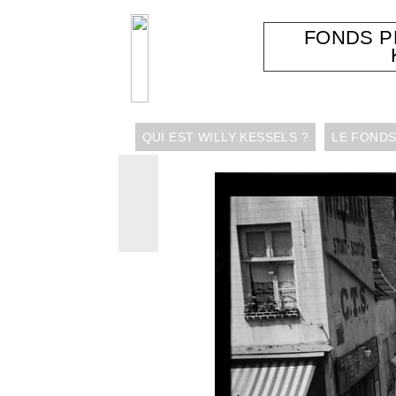
FONDS 
QUI EST WILLY KESSELS ?
LE FONDS