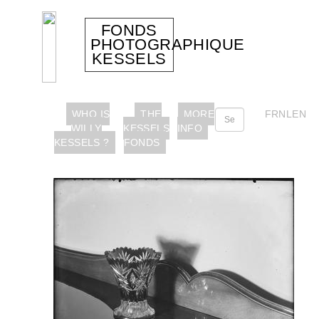
FONDS
PHOTOGRAPHIQUE
KESSELS
WHO IS
THE
MORE
FR
NL
EN
WILLY
KESSELS
INFO
KESSELS ?
FONDS