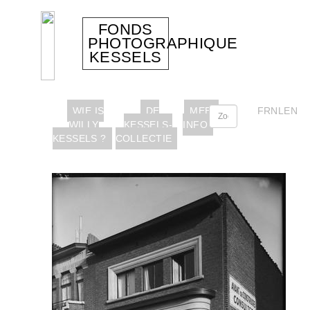
FONDS
PHOTOGRAPHIQUE
KESSELS
WIE IS
DE
MEER
FR
NL
EN
WILLY
KESSELS-
INFO
KESSELS ?
COLLECTIE