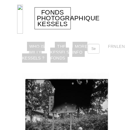
FONDS
PHOTOGRAPHIQUE
KESSELS
WHO IS
THE
MORE
FR
NL
EN
WILLY
KESSELS
INFO
KESSELS ?
FONDS