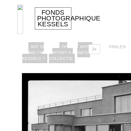
FONDS
PHOTOGRAPHIQUE
KESSELS
WIE IS
DE
MEER
FR
NL
EN
WILLY
KESSELS-
INFO
KESSELS ?
COLLECTIE