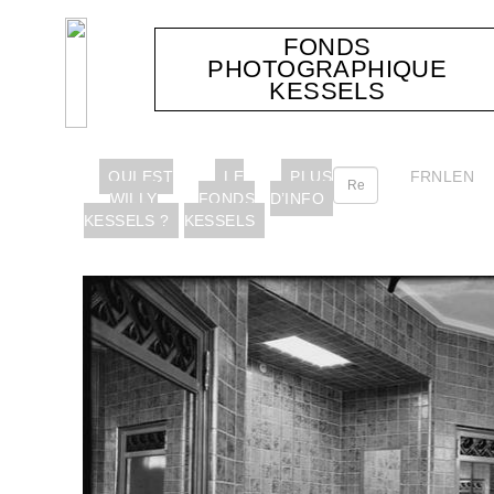
FONDS
PHOTOGRAPHIQUE
KESSELS
QUI EST
LE
PLUS
FR
NL
EN
WILLY
FONDS
D’INFO
KESSELS ?
KESSELS