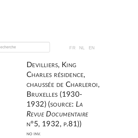
FR
NL
EN
Devilliers, King
Charles résidence,
chaussée de Charleroi,
Bruxelles (1930-
1932) (source:
La
Revue Documentaire
n°5, 1932, p.81))
NO INV.