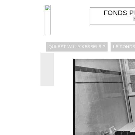
FONDS 
QUI EST WILLY KESSELS ?
LE FONDS