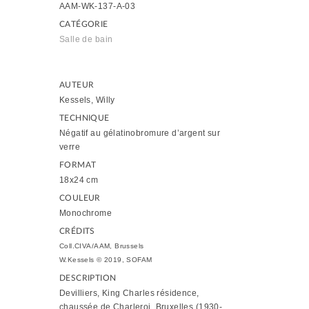
AAM-WK-137-A-03
CATÉGORIE
Salle de bain
AUTEUR
Kessels, Willy
TECHNIQUE
Négatif au gélatinobromure d’argent sur
verre
FORMAT
18x24 cm
COULEUR
Monochrome
CRÉDITS
Coll.CIVA/AAM, Brussels
W.Kessels © 2019, SOFAM
DESCRIPTION
Devilliers, King Charles résidence,
chaussée de Charleroi, Bruxelles (1930-