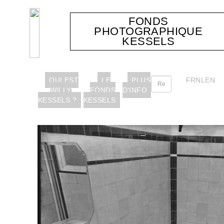
FONDS
PHOTOGRAPHIQUE
KESSELS
QUI EST
LE
PLUS
FR
NL
EN
WILLY
FONDS
D’INFO
KESSELS ?
KESSELS