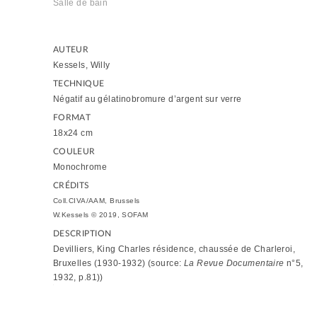
Salle de bain
AUTEUR
Kessels, Willy
TECHNIQUE
Négatif au gélatinobromure d’argent sur verre
FORMAT
18x24 cm
COULEUR
Monochrome
CRÉDITS
Coll.CIVA/AAM, Brussels
W.Kessels © 2019, SOFAM
DESCRIPTION
Devilliers, King Charles résidence, chaussée de Charleroi,
Bruxelles (1930-1932) (source:
La Revue Documentaire
n°5,
1932, p.81))