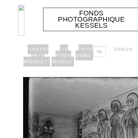
FONDS
PHOTOGRAPHIQUE
KESSELS
QUI EST
LE
PLUS
FR
NL
EN
WILLY
FONDS
D’INFO
KESSELS ?
KESSELS