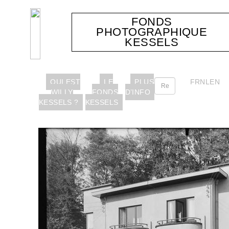
FONDS
PHOTOGRAPHIQUE
KESSELS
QUI EST
LE
PLUS
FR
NL
EN
WILLY
FONDS
D’INFO
KESSELS ?
KESSELS