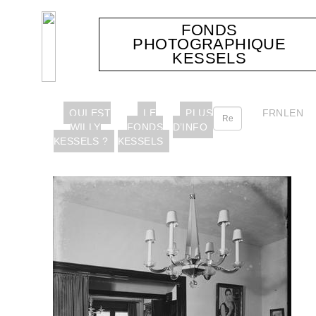
FONDS
PHOTOGRAPHIQUE
KESSELS
QUI EST
LE
PLUS
FR
NL
EN
WILLY
FONDS
D’INFO
KESSELS ?
KESSELS