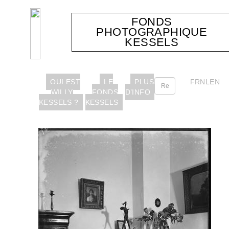
FONDS
PHOTOGRAPHIQUE
KESSELS
QUI EST
LE
PLUS
FR
NL
EN
WILLY
FONDS
D’INFO
KESSELS ?
KESSELS