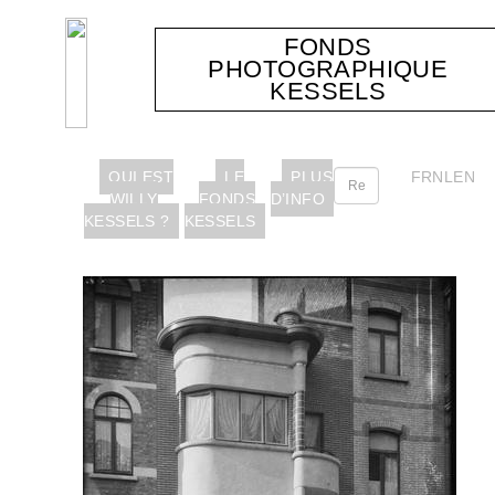
FONDS
PHOTOGRAPHIQUE
KESSELS
QUI EST
LE
PLUS
FR
NL
EN
WILLY
FONDS
D’INFO
KESSELS ?
KESSELS