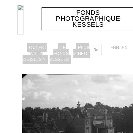
FONDS
PHOTOGRAPHIQUE
KESSELS
QUI EST
LE
PLUS
FR
NL
EN
WILLY
FONDS
D’INFO
KESSELS ?
KESSELS