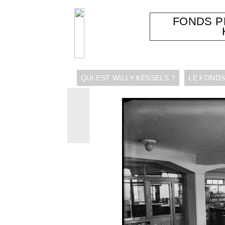
FONDS 
QUI EST WILLY KESSELS ?
LE FONDS