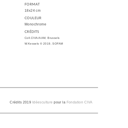
FORMAT
18x24 cm
COULEUR
Monochrome
CRÉDITS
Coll.CIVA/AAM, Brussels
W.Kessels © 2019, SOFAM
Crédits 2019
Idéesculture
pour la
Fondation CIVA