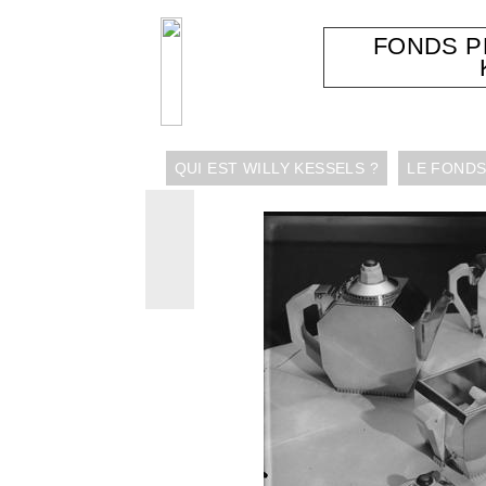
FONDS 
QUI EST WILLY KESSELS ?
LE FONDS