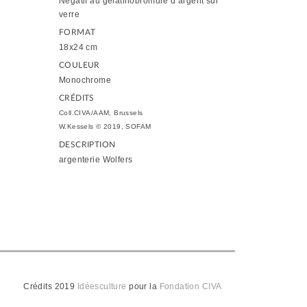
Négatif au gélatinobromure d’argent sur
verre
FORMAT
18x24 cm
COULEUR
Monochrome
CRÉDITS
Coll.CIVA/AAM, Brussels
W.Kessels © 2019, SOFAM
DESCRIPTION
argenterie Wolfers
Crédits 2019
Idéesculture
pour la
Fondation CIVA