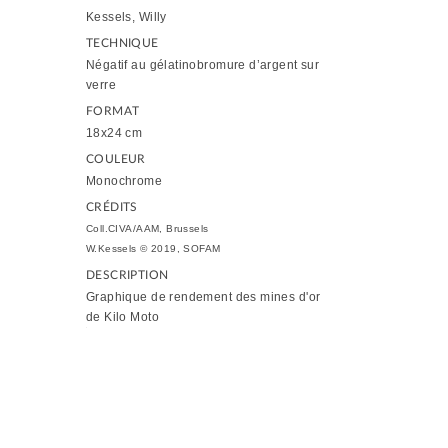
Kessels, Willy
TECHNIQUE
Négatif au gélatinobromure d’argent sur
verre
FORMAT
18x24 cm
COULEUR
Monochrome
CRÉDITS
Coll.CIVA/AAM, Brussels
W.Kessels © 2019, SOFAM
DESCRIPTION
Graphique de rendement des mines d'or
de Kilo Moto