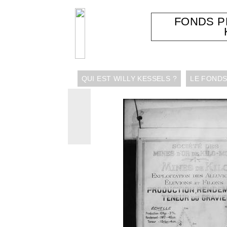
FONDS 
QUI EST WILLY KESSELS ?
LE FONDS