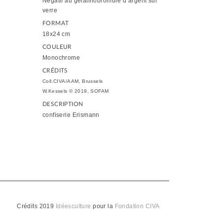
Négatif au gélatinobromure d’argent sur
verre
FORMAT
18x24 cm
COULEUR
Monochrome
CRÉDITS
Coll.CIVA/AAM, Brussels
W.Kessels © 2019, SOFAM
DESCRIPTION
confiserie Erismann
Crédits 2019
Idéesculture
pour la
Fondation CIVA