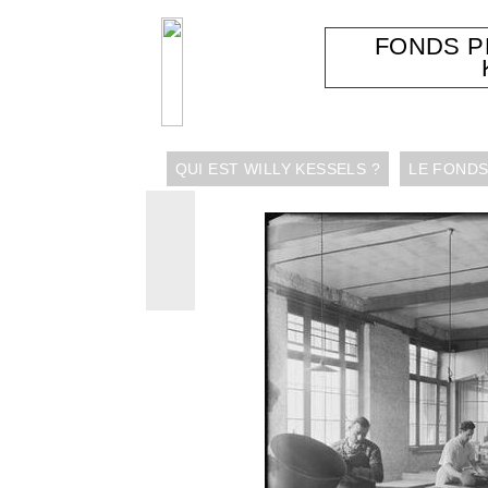
FONDS 
QUI EST WILLY KESSELS ?
LE FONDS