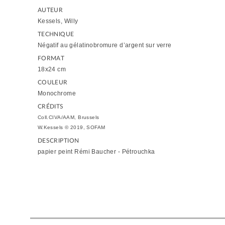
AUTEUR
Kessels, Willy
TECHNIQUE
Négatif au gélatinobromure d’argent sur verre
FORMAT
18x24 cm
COULEUR
Monochrome
CRÉDITS
Coll.CIVA/AAM, Brussels
W.Kessels © 2019, SOFAM
DESCRIPTION
papier peint Rémi Baucher - Pétrouchka