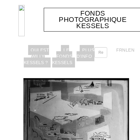
FONDS
PHOTOGRAPHIQUE
KESSELS
QUI EST
LE
PLUS
FR
NL
EN
WILLY
FONDS
D’INFO
KESSELS ?
KESSELS