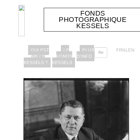
FONDS
PHOTOGRAPHIQUE
KESSELS
QUI EST
LE
PLUS
FR
NL
EN
WILLY
FONDS
D’INFO
KESSELS ?
KESSELS