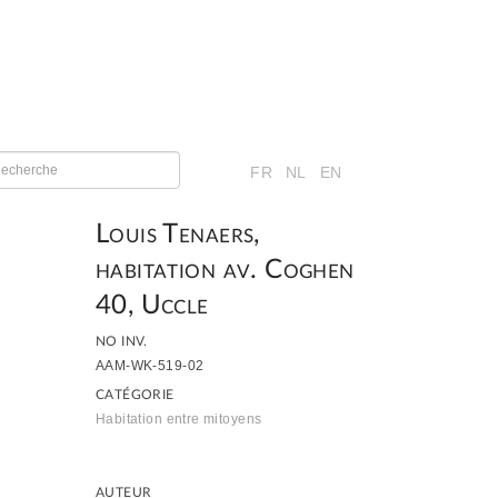
FR
NL
EN
Louis Tenaers,
habitation av. Coghen
40, Uccle
NO INV.
AAM-WK-519-02
CATÉGORIE
Habitation entre mitoyens
AUTEUR