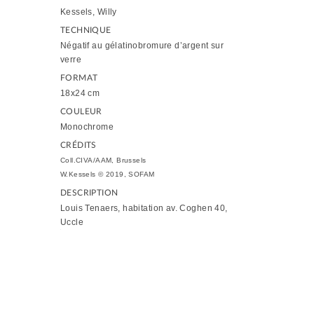
Kessels, Willy
TECHNIQUE
Négatif au gélatinobromure d’argent sur
verre
FORMAT
18x24 cm
COULEUR
Monochrome
CRÉDITS
Coll.CIVA/AAM, Brussels
W.Kessels © 2019, SOFAM
DESCRIPTION
Louis Tenaers, habitation av. Coghen 40,
Uccle