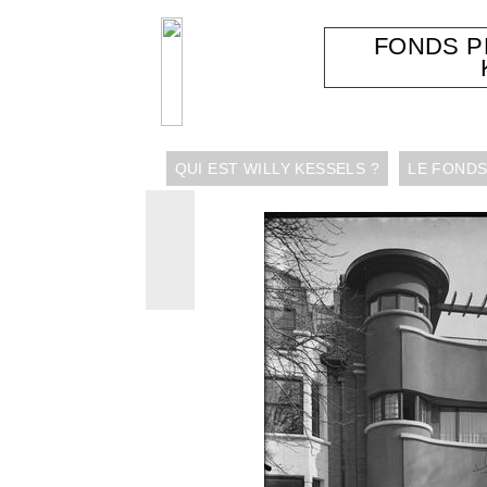
FONDS 
QUI EST WILLY KESSELS ?
LE FONDS