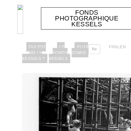
FONDS
PHOTOGRAPHIQUE
KESSELS
QUI EST
LE
PLUS
FR
NL
EN
WILLY
FONDS
D’INFO
KESSELS ?
KESSELS