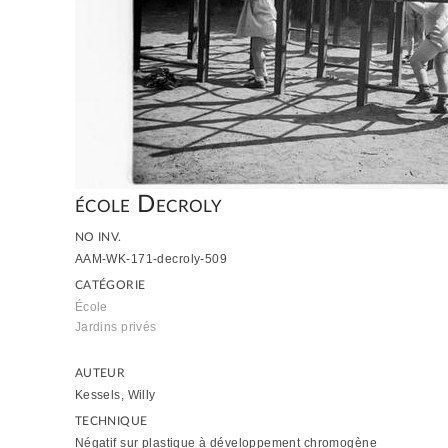
école Decroly
NO INV.
AAM-WK-171-decroly-509
CATÉGORIE
École
Jardins privés
AUTEUR
Kessels, Willy
TECHNIQUE
Négatif sur plastique à développement chromogène